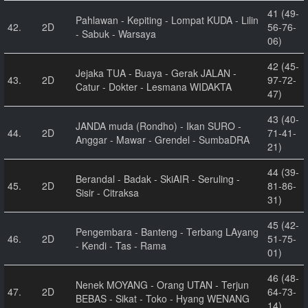
41 (49-
Pahlawan - Kepiting - Lompat KUDA - Lilin
42.
2D
56-76-
- Sabuk - Warsaya
06)
42 (45-
Jejaka TUA - Buaya - Gerak JALAN -
43.
2D
97-72-
Catur - Dokter - Lesmana WIDAKTA
47)
43 (40-
JANDA muda (Rondho) - Ikan SURO -
44.
2D
71-41-
Anggar - Mawar - Grendel - SumbaDRA
21)
44 (39-
Berandal - Badak - SkiAIR - Seruling -
45.
2D
81-86-
Sisir - Citraksa
31)
45 (42-
Pengembara - Banteng - Terbang LAyang
46.
2D
51-75-
- Kendi - Tas - Rama
01)
46 (48-
Nenek MOYANG - Orang UTAN - Terjun
47.
2D
64-73-
BEBAS - Sikat - Toko - Hyang WENANG
14)