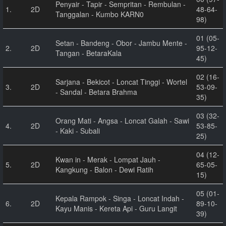
Penyair - Tapir - Sempritan - Rembulan -
1.
2D
48-64-
Tanggalan - Kumbo KARN0
98)
01 (05-
Setan - Bandeng - Obor - Jambu Mente -
2.
2D
95-12-
Tangan - BetaraKala
45)
02 (16-
Sarjana - Bekicot - Loncat Tinggi - Wortel
3.
2D
53-09-
- Sandal - Betara Brahma
35)
03 (32-
Orang Mati - Angsa - Loncat Galah - Sawi
4.
2D
53-85-
- Kaki - Subali
25)
04 (12-
Kwan in - Merak - Lompat Jauh -
5.
2D
65-05-
Kangkung - Balon - Dewi Ratih
15)
05 (01-
Kepala Rampok - Singa - Loncat Indah -
6.
2D
89-10-
Kayu Manis - Kereta Api - Guru Langit
39)