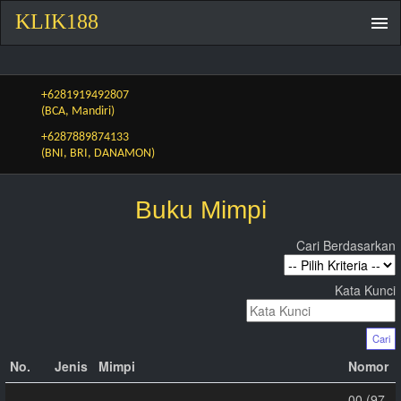
KLIK188
+6281919492807
(BCA, Mandiri)
+6287889874133
(BNI, BRI, DANAMON)
Buku Mimpi
Cari Berdasarkan
Kata Kunci
Cari
No.
Jenis
Mimpi
Nomor
00 (97-