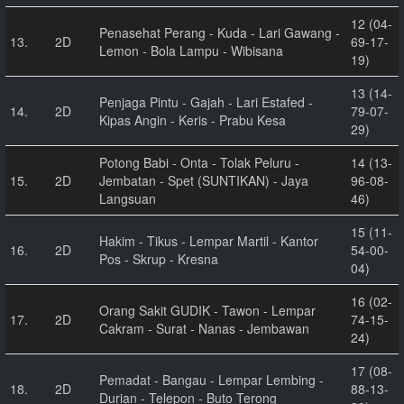
12 (04-
Penasehat Perang - Kuda - Lari Gawang -
13.
2D
69-17-
Lemon - Bola Lampu - Wibisana
19)
13 (14-
Penjaga Pintu - Gajah - Lari Estafed -
14.
2D
79-07-
Kipas Angin - Keris - Prabu Kesa
29)
Potong Babi - Onta - Tolak Peluru -
14 (13-
15.
2D
Jembatan - Spet (SUNTIKAN) - Jaya
96-08-
Langsuan
46)
15 (11-
Hakim - Tikus - Lempar Martil - Kantor
16.
2D
54-00-
Pos - Skrup - Kresna
04)
16 (02-
Orang Sakit GUDIK - Tawon - Lempar
17.
2D
74-15-
Cakram - Surat - Nanas - Jembawan
24)
17 (08-
Pemadat - Bangau - Lempar Lembing -
18.
2D
88-13-
Durian - Telepon - Buto Terong