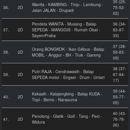
35 (25-
Wanita - KAMBING - Tinju - Lambung -
36.
2D
75-52-
Jalan JALAN - Drupadi
02)
Pendeta WANITA - Musang - Balap
36 (34-
37.
2D
SEPEDA - MANGGIS - Rumah Obat -
83-87-
SayemPraba
33)
37 (38-
Orang BONGKOK - Ikan GAbus - Balap
38.
2D
59-83-
MOBIL - Anggur - BH - Truk - Gareng
09)
38 (37-
Putri RAJA - Cendrawasih - Balap
39.
2D
67-84-
SEPEDA motor - Engsel - Drum - Untari
17)
39 (44-
Kekasih - Kalajengking - Balap KUDA -
40.
2D
55-77-
Topi - Bemo - Narasuma
05)
40 (43-
Penolong - Glatik - Golf - Tang - Peci -
41.
2D
76-78-
Widura
26)