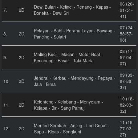
06 (20-
Dewi Bulan - Kelinci - Renang - Kapas -
7.
2D
91-51-
Boneka - Dewi Sri
41)
07 (24-
Pelayan - Babi - Perahu Layar - Bawang -
8.
2D
58-57-
Pancing - Sulatri
08)
08 (17-
Maling Kecil - Macan - Motor Boat -
9.
2D
57-04-
Kecubung - Pasar - Tala Maria
07)
09 (33-
Jendral - Kerbau - Mendayung - Pepaya -
10.
2D
87-88-
Jala - Bima
37)
10 (18-
Kelenteng - Kelabang - Menyelam -
11.
2D
82-03-
Kelapa - Bir - Sang Pamuji
32)
11 (15-
Menteri Serakah - Anjing - Lari Cepat -
12.
2D
77-02-
Sapu - Kipas - Sengkuni
27)