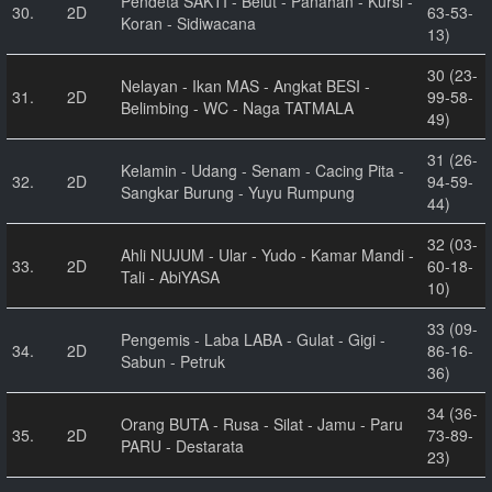
Pendeta SAKTI - Belut - Panahan - Kursi -
30.
2D
63-53-
Koran - Sidiwacana
13)
30 (23-
Nelayan - Ikan MAS - Angkat BESI -
31.
2D
99-58-
Belimbing - WC - Naga TATMALA
49)
31 (26-
Kelamin - Udang - Senam - Cacing Pita -
32.
2D
94-59-
Sangkar Burung - Yuyu Rumpung
44)
32 (03-
Ahli NUJUM - Ular - Yudo - Kamar Mandi -
33.
2D
60-18-
Tali - AbiYASA
10)
33 (09-
Pengemis - Laba LABA - Gulat - Gigi -
34.
2D
86-16-
Sabun - Petruk
36)
34 (36-
Orang BUTA - Rusa - Silat - Jamu - Paru
35.
2D
73-89-
PARU - Destarata
23)