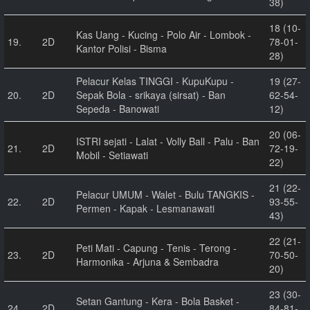
38)
18 (10-
Kas Uang - Kucing - Polo Air - Lombok -
19.
2D
78-01-
Kantor Polisi - Bisma
28)
Pelacur Kelas TINGGI - KupuKupu -
19 (27-
20.
2D
Sepak Bola - srikaya (sirsat) - Ban
62-54-
Sepeda - Banowati
12)
20 (06-
ISTRI sejati - Lalat - Volly Ball - Palu - Ban
21.
2D
72-19-
Mobil - Setiawati
22)
21 (22-
Pelacur UMUM - Walet - Bulu TANGKIS -
22.
2D
93-55-
Permen - Kapak - Lesmanawati
43)
22 (21-
Peti Mati - Capung - Tenis - Terong -
23.
2D
70-50-
Harmonika - Arjuna & Sembadra
20)
23 (30-
Setan Gantung - Kera - Bola Basket -
24.
2D
84-81-