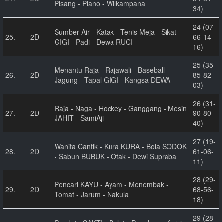
Pisang - Piano - Wilkampana
34)
24 (07-
Sumber Air - Katak - Tenis Meja - Sikat
25.
2D
66-14-
GIGI - Padi - Dewa RUCI
16)
25 (35-
Menantu Raja - Rajawali - Baseball -
26.
2D
85-82-
Jagung - Tapal GIGI - Kangsa DEWA
03)
26 (31-
Raja - Naga - Hockey - Ganggang - Mesin
27.
2D
90-80-
JAHIT - SamiAji
40)
27 (19-
Wanita Cantik - Kura KURA - Bola SODOK
28.
2D
61-06-
- Sabun BUBUK - Otak - Dewi Supraba
11)
28 (29-
Pencari KAYU - Ayam - Menembak -
29.
2D
68-56-
Tomat - Jarum - Nakula
18)
29 (28-